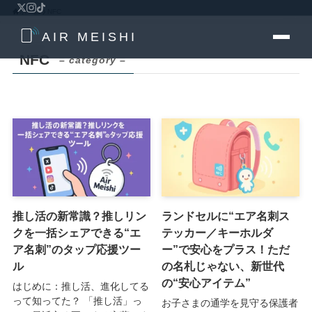
ホーム
NFC
AIR MEISHI
NFC
– category –
推し活の新常識？推しリン
ランドセルに“エア名刺ス
クを一括シェアできる“エ
テッカー／キーホルダ
ア名刺”のタップ応援ツー
ー”で安心をプラス！ただ
ル
の名札じゃない、新世代
の“安心アイテム”
はじめに：推し活、進化してる
って知ってた？ 「推し活」っ
お子さまの通学を見守る保護者