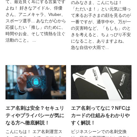
て、最近良く耳にする言葉です
のみなさま、こんにちは！
よね！ 好きなアイドル、俳優
「ただいま！」とい元気に帰っ
さん、アニメキャラ、Vtuber、
て来るお子さまの顔を見るのが
スポーツ選手... あなたが心から
一番ですが、通学中や、万が一
応援したい「推し」のために、
の災害時など、「もしも」のと
時間やお金、そして情熱を注ぐ
きを考えると、ちょっぴり不安
活動のこと。 ...
になること、ありますよね。
急な自信や大雨で...
エア名刺は安全？セキュリ
エア名刺ってなに？NFCは
ティやプライバシーが気に
カードの仕組みをわかりや
なる方へ徹底解説！
すく解説！
こんにちは！ エア名刺運営ス
ビジネスシーンでの名刺交換